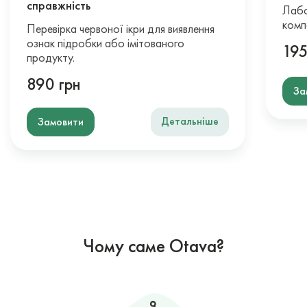
справжність
Лабо
комп
Перевірка червоної ікри для виявлення
ознак підробки або імітованого
195
продукту.
890 грн
За
Детальніше
Замовити
Чому саме Otava?