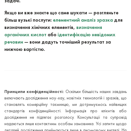
задачі.
Якщо ви вже знаєте що саме шукати — розгляньте
більш вузькі послуги:
елементний аналіз зразка
для
визначення хімічних елементів,
визначення
органічних кислот
або
ідентифікацію невідомих
речовин
— вони дадуть точніший результат за
нижчою вартістю.
Принципи конфіденційності:
Оскільки більшість наших завдань
включають дослідження ноу-хау, новітніх технологій і зразків, що
становлять комерційну таємницю, ми дотримуємось найвищих
стандартів конфіденційності. Інформація про клієнтів або
дослідження не підлягає розголосу. Консультації та супровід
надаються лише контактним особам замовника. Усі запити щодо
деталей дослідження приймаються лише в письмовому вигляді. На