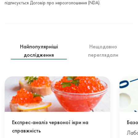
підписується Договір про нерозголошення (NDA).
Найпопулярніші
Нещодавно
дослідження
переглядали
Експрес-аналіз червоної ікри на
Базо
справжність
Лабо