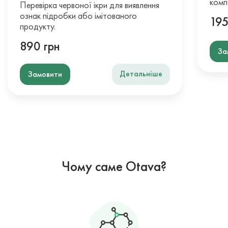
комп
Перевірка червоної ікри для виявлення
ознак підробки або імітованого
195
продукту.
890 грн
За
Детальніше
Замовити
Чому саме Otava?