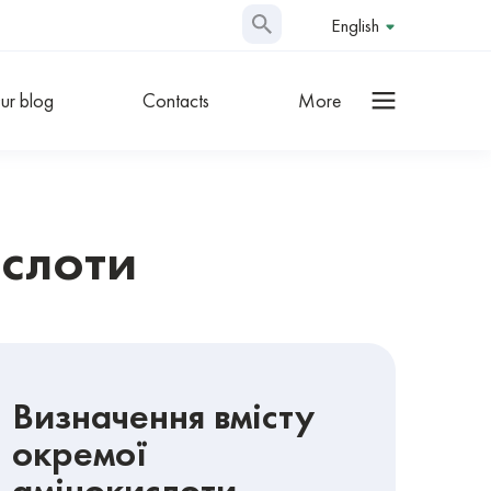
English
ur blog
Contacts
More
ислоти
Визначення вмісту
окремої
амінокислоти