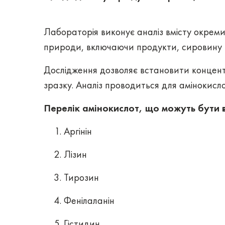
Лабораторія виконує аналіз вмісту окреми
природи, включаючи продукти, сировину т
Дослідження дозволяє встановити концент
зразку. Аналіз проводиться для амінокисл
Перелік амінокислот, що можуть бути в
Аргінін
Лізин
Тирозин
Фенілаланін
Гістидин