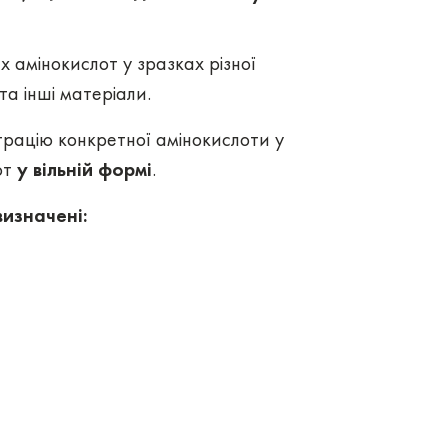
х амінокислот у зразках різної
а інші матеріали.
рацію конкретної амінокислоти у
от
у вільній формі
.
изначені: