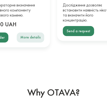
раторне визначення
Дослідження дозволяє
вного компоненту
встановити наявність ніко
ового каменю.
та визначити його
концентрацію.
50 UAH
Send a request
More details
der
Why OTAVA?