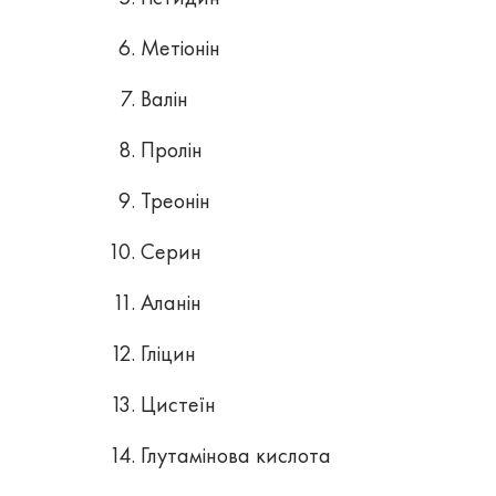
Метіонін
Валін
Пролін
Треонін
Серин
Аланін
Гліцин
Цистеїн
Глутамінова кислота