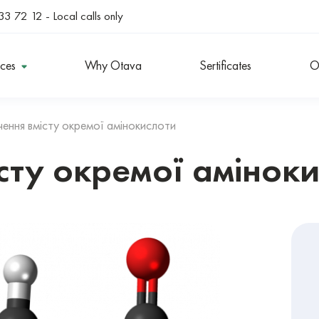
33 72 12
- Local calls only
ices
Why Otava
Sertificates
O
чення вмісту окремої амінокислоти
сту окремої амінок