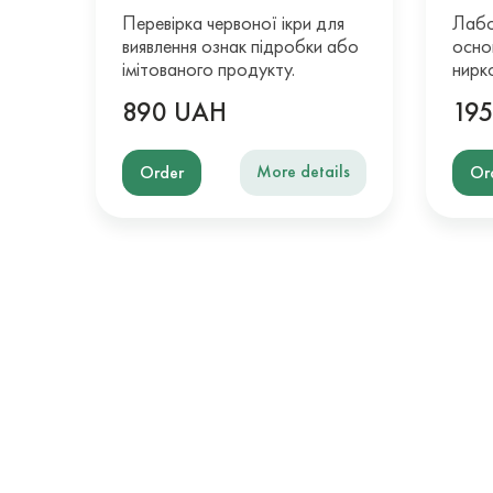
Перевірка червоної ікри для
Лабо
виявлення ознак підробки або
осно
імітованого продукту.
нирк
890 UAH
19
More details
Order
Or