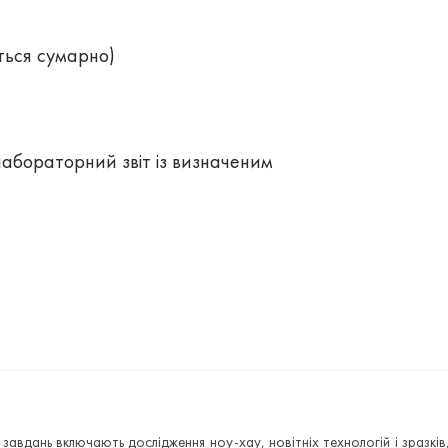
ться сумарно)
абораторний звіт із визначеним
х завдань включають дослідження ноу-хау, новітніх технологій і зраз