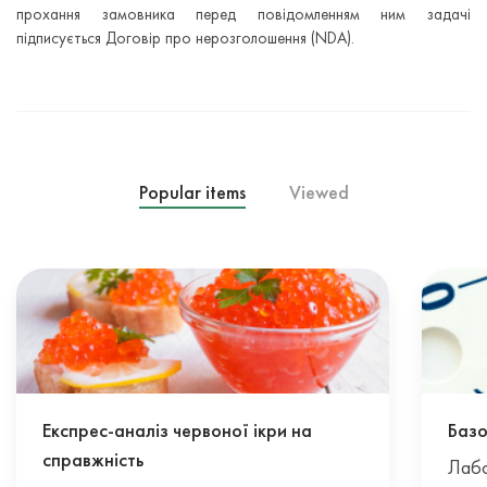
прохання замовника перед повідомленням ним задачі
підписується Договір про нерозголошення (NDA).
Popular items
Viewed
Експрес-аналіз червоної ікри на
Базо
справжність
Лабо