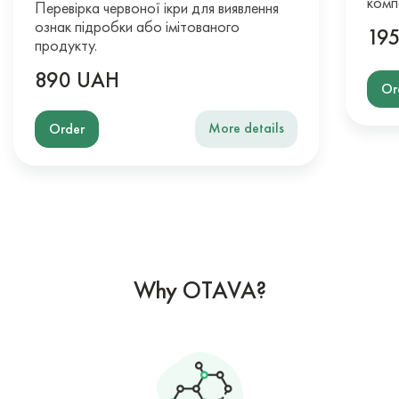
комп
Перевірка червоної ікри для виявлення
ознак підробки або імітованого
19
продукту.
890 UAH
Or
More details
Order
Why OTAVA?