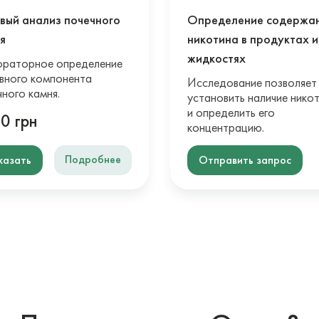
вый анализ почечного
Определение содержа
я
никотина в продуктах и
жидкостях
раторное определение
вного компонента
Исследование позволяет
чного камня.
установить наличие нико
и определить его
0 грн
концентрацию.
Подробнее
казать
Отправить запрос