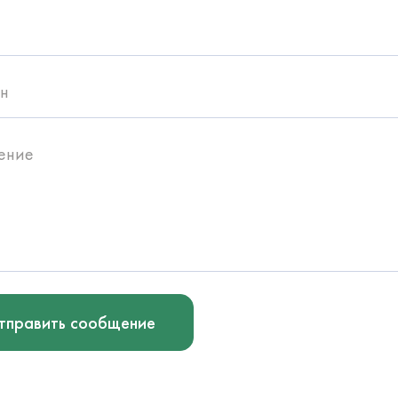
н
ение
тправить сообщение