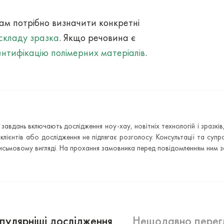
ам потрібно визначити конкретні
 складу зразка
. Якщо речовина є
ентифікацію полімерних матеріалів
.
х завдань включають дослідження ноу-хау, новітніх технологій і зраз
клієнтів або дослідження не підлягає розголосу. Консультації та су
сьмовому вигляді. На прохання замовника перед повідомленням ним з
улярніші дослідження
Нещодавно перег