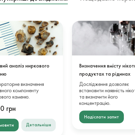
вий аналіз ниркового
Визначення вмісту нікот
еню
продуктах та рідинах
раторне визначення
Дослідження дозволяє
вного компоненту
встановити наявність ніко
ового каменю.
та визначити його
концентрацію.
0 грн
Надіслати запит
Детальніше
мовити