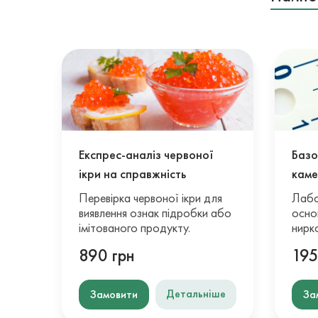
Експрес-аналіз червоної
Базо
ікри на справжність
кам
Перевірка червоної ікри для
Лабо
виявлення ознак підробки або
осно
імітованого продукту.
нирк
890 грн
195
Детальніше
Замовити
За