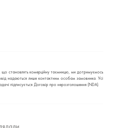
ків, що становлять комерційну таємницю, ми дотримуємось
провід надаються лише контактним особам замовника. Усі
адачі підписується Договір про нерозголошення (NDA).
лядали