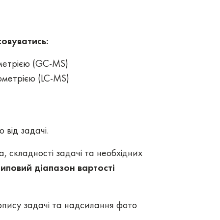
совуватись:
ометрією (GC-MS)
ометрією (LC-MS)
 від задачі.
а, складності задачі та необхідних
типовий діапазон вартості
опису задачі та надсилання фото