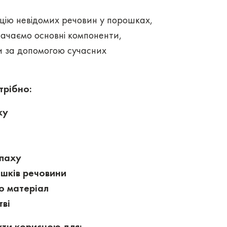
цію невідомих речовин у порошках,
начаємо основні компоненти,
и за допомогою сучасних
трібно:
ку
апаху
ишків речовини
о матеріал
ві
ути корисною для: