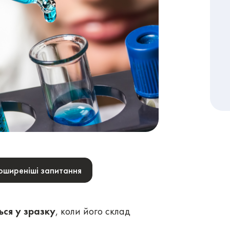
поширеніші запитання
ься у зразку
, коли його склад