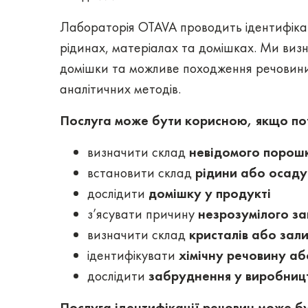
Лабораторія OTAVA проводить ідентифіка
рідинах, матеріалах та домішках. Ми виз
домішки та можливе походження речовин
аналітичних методів.
Послуга може бути корисною, якщо по
визначити склад
невідомого порош
встановити склад
рідини або осаду
дослідити
домішку у продукті
з’ясувати причину
незрозумілого з
визначити склад
кристалів або зал
ідентифікувати
хімічну речовину аб
дослідити
забруднення у виробницт
Послуга ідентифікації речовин може б