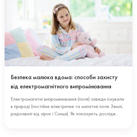
Безпека малюка вдома: способи захисту
від електромагнітного випромінювання
Електромагнітні випромінювання (поля) завжди існували
в природі (постійне електричне та магнітне поле Землі,
радіохвилі від зірок і Сонця). Як показують дослідж...