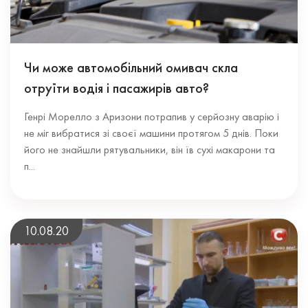
Чи може автомобільний омивач скла
отруїти водія і пасажирів авто?
Генрі Морелло з Аризони потрапив у серйозну аварію і
не міг вибратися зі своєї машини протягом 5 днів. Поки
його не знайшли рятувальники, він їв сухі макарони та
п...
10.08.20