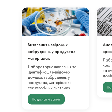
Виявлення невідомих
Анал
забруднень у продуктах і
зраз
матеріалах
Лабо
комп
Лабораторне виявлення та
та вм
ідентифікація невідомих
домі
домішок і забруднень у
продуктах, матеріалах і
На
технологічних системах.
Надіслати запит