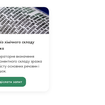
із хімічного складу
ка
раторне визначення
онентного складу зразка
істу основних речовин і
шок.
діслати запит