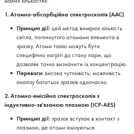
малих кількостях:
1. Атомно-абсорбційна спектроскопія (ААС)
Принцип дії
:
цей метод вимірює кількість
світла, поглинутого атомами елемента в
зразку. Атоми талію можуть бути
специфічно нагріті до стану пари, що
дозволяє точно визначити їх концентрацію.
Переваги
:
висока чутливість; можливість
аналізу багатьох зразків одночасно.
2. Атомно-емісійна спектроскопія з
індуктивно-зв'язаною плазмою (ICP-АES)
Принцип дії
:
зразок вступає в контакт з
плазмою, де атоми іонізуються.