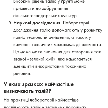
Високий рівень талію у ґрунті може
призвести до забруднення
сільськогосподарських культур.
Наукові дослідження
. Лабораторні
дослідження талію допомагають у розвитку
нових технологій очищення, а також у
вивченні токсичних механізмів дії елемента.
Це може мати значення для створення так
званої «зеленої хімії», яка намагається
зменшити використання токсичних
речовин.
У яких зразках найчастіше
визначають талій?
На практиці лабораторії найчастіше
досліджують талій у технічних порошках,