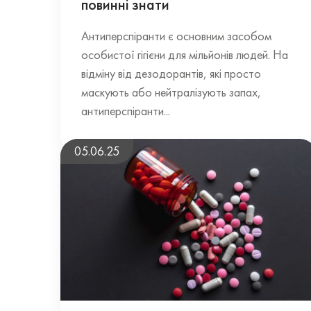
повинні знати
Антиперспіранти є основним засобом
особистої гігієни для мільйонів людей. На
відміну від дезодорантів, які просто
маскують або нейтралізують запах,
антиперспіранти...
05.06.25