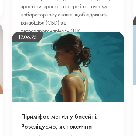
зростати, зростає і потреба в точному
лабораторному аналізі, щоб відрізнити
канабідіол (CBD) від
тетрагідроканабінолу (ТГК)....
12.06.25
Піриміфос-метил у басейні.
Розслідуємо, як токсична