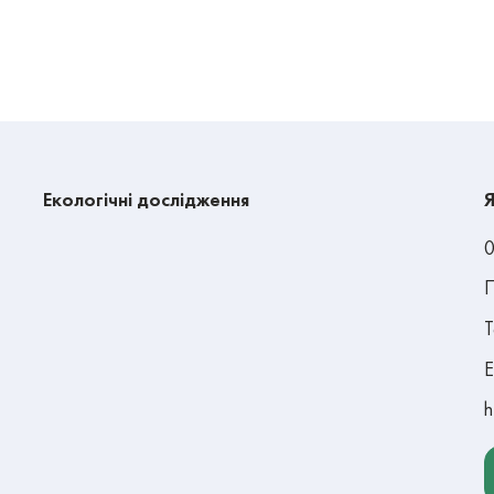
Екологічні дослідження
Я
0
П
Т
E
h