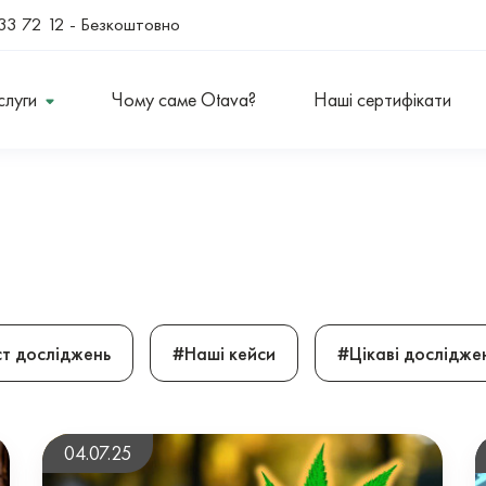
33 72 12
- Безкоштовно
слуги
Чому саме Otava?
Наші сертифікати
т досліджень
#Наші кейси
#Цікаві дослідже
04.07.25