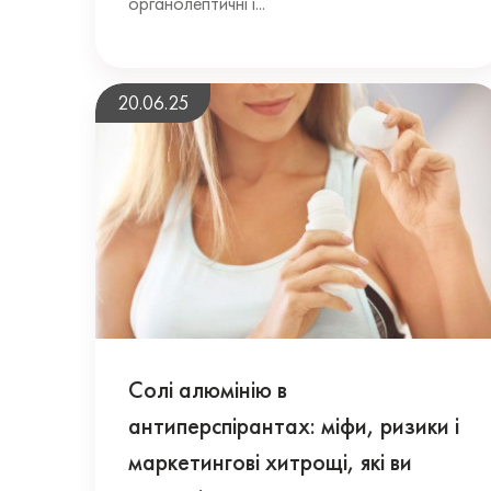
органолептичні і...
20.06.25
Солі алюмінію в
антиперспірантах: міфи, ризики і
маркетингові хитрощі, які ви