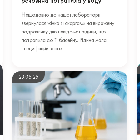
речовина потрапила у воду
Нещодавно до нашої лабораторії
звернулася жінка зі скаргами на виражену
подразливу дію невідомої рідини, що
потрапила до її басейну. Рідина мала
специфічний запах,...
23.05.25