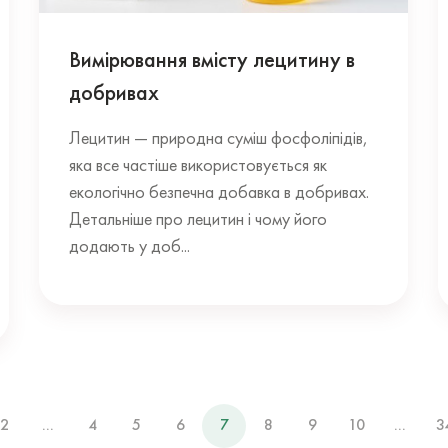
Вимірювання вмісту лецитину в
добривах
Лецитин — природна суміш фосфоліпідів,
яка все частіше використовується як
екологічно безпечна добавка в добривах.
Детальніше про лецитин і чому його
додають у доб...
2
...
4
5
6
7
8
9
10
...
3